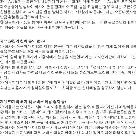
⑧ In-App결제는 오픈마켓사업자가 제공하는 결제방식에 따르며. In-App결제 과정
과오납금이 발생하여 회사에 환불(결제취소 포함) 등을 요청하는 경우 회사는 오픈
환불을 진행하며, 과오납금 환불 방식은 제16조 제3항에 따릅니다. 다만, 오픈마
납금 환불을 요청하여야 합니다.
⑨ 선물하기 기능을 통하여 이루어진 In-App결제에 대해서는 구매한 유료콘텐츠에 
한 환불은 선물을 보낸 이용자에 한하여 가능합니다.
제16조(청약 철회 등의 효과)
① 회사는 이용자가 제15조 제1항 본문에 따른 청약철회를 한 경우 지체 없이 해당 
금을 환불하거나 결제취소를 통해 환불합니다.
② 제1항의 경우 회사가 이용자에게 환불을 지연한 때에는 그 지연기간에 대하여 「
연 이자를 지급합니다.
③ 회사는 환불을 함에 있어 이용자가 신용카드, 그 밖에 「전자상거래 등에서의 소
제공한 사업자로 하여금 대금의 청구를 정지 또는 취소하도록 요청합니다. 다만, 회
니다.
④ 이용자가 제15조 제1항 본문에 따른 청약철회를 한 경우 유료콘텐츠 등의 반환에 
회사는 이용자에게 청약철회를 이유로 위약금 또는 손해배상을 청구하지 않습니다.
제17조(계약 해지 및 서비스 이용 중지 등)
① 이용자는 언제든지 서비스의 이용을 원하지 않는 경우, 애플리케이션 내의 탈퇴를
② 회사는 서비스 이용계약이 해지(탈퇴)되는 경우 서비스 이용기록, 유∙무료콘텐츠 
을 요청하여야 합니다. 다만, 회사는 이용자가 서비스 이용계약의 해지(탈퇴)를 신청하
된 후 서비스 이용기록 등을 삭제(탈퇴 처리)하며, 이용자는 유예기간 내에는 언제든지
③ 회사는 이용자가 제9조 또는 서비스 운영정책에서 정한 사항을 위반하는 경우 이
④ 이용자는 제3항에 따른 서비스 이용제한에 대해 회사가 정한 절차에 따라 이의신청