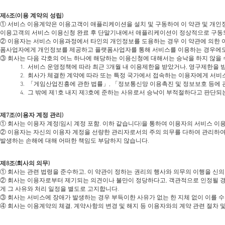
제6조(이용 계약의 성립)
① 서비스 이용계약은 이용고객이 애플리케이션을 설치 및 구동하여 이 약관 및 개인
이용고객의 서비스 이용신청 완료 후 단말기내에서 애플리케이션이 정상적으로 구동되
② 이용자는 서비스 이용과정에서 타인의 개인정보를 도용하는 경우 이 약관에 의한 
폼사업자에게 개인정보를 제공하고 플랫폼사업자를 통해 서비스를 이용하는 경우에도
③ 회사는 다음 각호의 어느 하나에 해당하는 이용신청에 대해서는 승낙을 하지 않을 
1. 서비스 운영정책에 따라 최근 3개월 내 이용제한을 받았거나, 영구제한을
2. 회사가 체결한 계약에 따라 또는 특정 국가에서 접속하는 이용자에게 서비
3. 「게임산업진흥에 관한 법률」, 「정보통신망 이용촉진 및 정보보호 등에 
4. 그 밖에 제1호 내지 제3호에 준하는 사유로서 승낙이 부적절하다고 판단되
제7조(이용자 계정 관리)
① 회사는 이용자 계정(임시 계정 포함. 이하 같습니다)을 통하여 이용자의 서비스 이
② 이용자는 자신의 이용자 계정을 선량한 관리자로서의 주의 의무를 다하여 관리하여
발생하는 손해에 대해 어떠한 책임도 부담하지 않습니다.
제8조(회사의 의무)
① 회사는 관련 법령을 준수하고, 이 약관이 정하는 권리의 행사와 의무의 이행을 신
② 회사는 이용자로부터 제기되는 의견이나 불만이 정당하다고, 객관적으로 인정될 경
게 그 사유와 처리 일정을 별도로 고지합니다.
③ 회사는 서비스에 장애가 발생하는 경우 부득이한 사유가 없는 한 지체 없이 이를 
④ 회사는 이용계약의 체결, 계약사항의 변경 및 해지 등 이용자와의 계약 관련 절차 