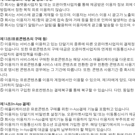
① 회사는 플랫폼사업자 및/또는 오픈마켓사업자를 통해 제공받은 이용자 정보 외에 
방침에서 정한 목적 외로 이용하지 않습니다.
② 회사는 서비스에 광고를 게재할 수 있으며, 이용자는 서비스 이용 시 광고가 노출
③ 회사는 이용자가 제2항의 광고에 접속∙참여∙거래 등을 함으로 인하여 발생하는 손
④ 회사는 단말기 알림(Push 알림)을 활용하여 이용자에게 광고를 발송할 수 있으며
제13조(유료콘텐츠의 구매 등)
① 이용자는 서비스를 이용하고 있는 단말기의 종류에 따른 오픈마켓사업자의 결제정책
수 있습니다. 또한 유료콘텐츠의 구매 대금은 오픈마켓사업자와 연계된 이동통신사나 
사업자의 결제정책을 따릅니다.
② 이용자가 서비스에서 구매한 유료콘텐츠는 해당 서비스 애플리케이션을 다운로드 
③ 이용자가 유료콘텐츠를 서비스 내의 콘텐츠로 전환한 경우 전환한 콘텐츠의 사용기간
도로 명시된 콘텐츠의 경우에는 그 기간에 따릅니다. 또한, 콘텐츠 사용기간 중 회사의
니다.
④ 이용자는 유료콘텐츠를 이용자 계정에서만 이용할 수 있으며, 제3자에게 양도, 대여
그러하지 않습니다.
⑤ 이용자가 구입한 유료컨텐츠는 결제복구를 통해 복구할 수 있습니다. 다만, 동일한
제14조(In-App 결제)
① 애플리케이션은 유료콘텐츠 구매를 위한 In-App결제 기능을 포함하고 있습니다.
② 이용자는 단말기의 비밀번호 설정기능, 오픈마켓사업자 및/또는 이동통신사가 제공하
③ 회사는 이용자가 In-App결제 방지기능 등을 이용하지 않거나 이용자의 부주의로 비
④ 이용자가 이동통신사의 청소년 요금제에 가입한 경우, 해당 단말기에서의 In-App
⑤ 이용자는 In-App결제 대금을 성실히 납부하여야 할 책임이 있습니다.