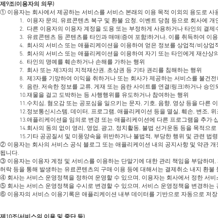
제9조(이용자의 의무)
① 이용자는 회사에서 제공하는 서비스를 서비스 본래의 이용 목적 이외의 용도로 사
1. 이용자 문의, 유료콘텐츠 복구 및 환불 요청, 이벤트 당첨 등으로 회사에
2. 다른 이용자의 이용자 계정을 도용 또는 부정하게 사용하거나 타인의 결
3. 유료콘텐츠 등 콘텐츠를 타인과 매매(증여 포함)하거나, 이를 취득하여 이
4. 회사의 서비스 또는 애플리케이션을 이용하여 얻은 정보를 상업적/비상업
5. 회사의 서비스 또는 애플리케이션을 이용하여 자기 또는 타인에게 재산상
6. 타인의 명예를 훼손하거나 손해를 가하는 행위
7. 회사 또는 제3자의 지적재산권, 초상권 등 기타 권리를 침해하는 행위
8. 제3자를 기망하여 이익을 취하거나 또는 회사가 제공하는 서비스를 불건
9. 음란, 저속한 정보를 교류, 게재 또는 음란 사이트를 연결(링크)하거나 승
10.재물을 걸고 도박하는 등 사행행위를 유도하거나 참여하는 행위
11.수치심, 혐오감 또는 공포심을 일으키는 문자, 기호, 음향, 영상 등을 다른
12.정보통신시스템, 데이터, 프로그램, 애플리케이션 등을 멸실, 훼손, 변조, 
13.애플리케이션을 임의로 변경 또는 애플리케이션에 다른 프로그램을 추가∙삽
14.회사의 동의 없이 영리, 영업, 광고, 정치활동, 불법 선거운동 등을 목적으
15.기타 공공질서 및 미풍양속을 위반하거나 불법적, 부당한 행위 및 관련 법
② 이용자는 회사의 서비스 공식 블로그 또는 애플리케이션 내의 공지사항 및 약관 개
됩니다.
③ 이용자는 이용자 계정 및 서비스를 이용하는 단말기에 대한 관리 책임을 부담하며, 
허락 등을 통해 발생하는 유료콘텐츠의 구매∙이용 등에 대해서는 결제취소 내지 환불 
④ 회사는 서비스 운영정책을 정하여 운영할 수 있으며, 이용자는 회사에서 정한 서
⑤ 회사는 서비스 운영정책을 수시로 변경할 수 있으며, 서비스 운영정책을 변경하는 
⑥ 이용자의 서비스 이용기록은 애플리케이션 내부 데이터를 기반으로 자동으로 저장
제10조(서비스의 이용 및 중단 등)