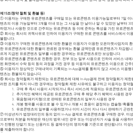
⑥ 회사의 정책 및 결제업체(이동통신사, 오픈마켓사업자 등)의 정책, 방침 등에 따라
제15조(청약 철회 및 환불 등)
① 이용자는 구매한 유료콘텐츠를 구매일 또는 유료콘텐츠 이용가능일로부터 7일 이내
텐츠의 이용 가능일부터 3개월 이내 또는 그 사실을 안 날이나 알 수 있었던 날부터 30
하였거나 사용한 것으로 간주되는 유료콘텐츠 등 이에 준하는 특성을 가진 유료콘텐츠
② 회사는 회사의 귀책사유로 인하여 이용자가 구매한 유료 콘텐츠를 서비스에서 이용
불합니다.
③ 이용자가 구매한 유료콘텐츠에 대한 환불은 이용자가 이용한 오픈마켓사업자의 환
한 유료콘텐츠에 대한 환불이 완료된 경우에는 환불 금액만큼 유료콘텐츠가 차감됩니다.
르게 지급된 유료콘텐츠 일부를 사용한 경우에는 유료콘텐츠로만 보상합니다.
④ 유료콘텐츠를 콘텐츠로 전환한 경우, 전부 또는 일부 사용으로 인하여 서비스 내에서
된 화면에서 수락 등의 동의 과정을 거친 경우 등 이용자의 유료콘텐츠 이용으로 간주
⑤ 이용자가 정상적인 구매내역이 기록되는 In-App결제를 통하지 않고 서비스 이용
텐츠는 환불되지 않습니다.
⑥ 회사는 청약철회가 제한되는 유료콘텐츠에 대해 In-App결제 전에 청약철회가 제
러한 조치를 하지 아니한 경우에는 청약철회 제한 사유에도 불구하고 이용자는 청약철회
1. 구매 후 즉시 사용이 시작되거나 즉시 서비스에 적용되는 유료콘텐츠의 경
2. 추가적인 혜택이 제공된 유료콘텐츠 구매 후 해당 추가 혜택이 사용된 경우
3. 묶음형(패키지형)으로 판매된 유료콘텐츠의 일부가 사용된 경우
4. 개봉 행위를 사용으로 볼 수 있거나 개봉 시 효용이 결정되는 캡슐형/확
5. 유료콘텐츠의 일부를 사용하였거나 이미 시간이 지나 다시 판매하기 곤란
⑦ 미성년자가 법정대리인의 동의 없이 In-App 결제로 유료콘텐츠를 구매한 경우, 미성
으로부터 처분을 허락받은 재산의 범위 내인 경우 또는 미성년자가 사술 등을 사용하여
가 진행된 단말기 또는 신용카드 등 결제수단의 명의자를 기준으로 판단됩니다. 미성
를 제출하여야 합니다.