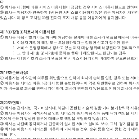
다.
⑤ 회사는 제3항에 따른 서비스 이용제한이 정당한 경우 서비스 이용제한으로 인하여
⑥ 회사는 이용자가 연속하여 1년 동안 서비스를 이용하지 않은 경우 이용자의 개인
있습니다. 이 경우 조치일 30일 전까지 조지 내용 등을 이용자에게 통지합니다.
제18조(잠정조치로서의 이용제한)
① 회사는 다음 각호의 어느 하나에 해당하는 문제에 대한 조사가 완료될 때까지 이용
1. 이용자 계정이 해킹 또는 도용당하였다는 정당한 신고가 접수된 경우
2. 서비스 운영정책에서 정하고 있는 제재 대상 행위에 해당된다고 합리적으
3. 그 밖에 제1호 및 제2호에 준하는 행위에 해당된다고 판단되는 경우
② 회사는 제1항 각호의 조사가 완료된 후 서비스 이용기간에 비례하여 유료콘텐츠의
제19조(손해배상)
① 이용자는 이 약관의 의무를 위반함으로 인하여 회사에 손해를 입힌 경우 또는 서비
② 이용자는 서비스 이용과정에서 행한 불법행위나 이 약관 위반행위로 인하여 회사가
임과 비용으로 회사를 면책시켜야 하며, 회사가 면책되지 않음으로 인하여 회사에 손해
제20조(면책)
① 회사는 천재지변, 국가비상사태, 해결이 곤란한 기술적 결함 기타 불가항력적 사유
② 회사는 이용자의 귀책사유로 인한 서비스의 중지∙이용 장애 등에 대해 책임을 
자에게 손해가 발생한 경우에 대해서도 책임을 부담하지 않습니다.
③ 회사는 사전에 공지되거나 긴급하게 실시된 서비스 설비의 보수, 교체, 정기점검 
④ 회사는 이용자가 서비스를 이용하여 기대하는 점수, 순위 등을 얻지 못한 것에 대
제됩니다.