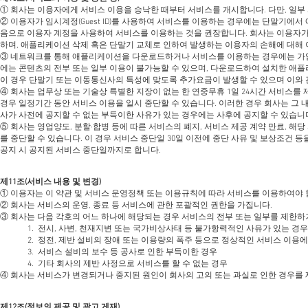
① 회사는 이용자에게 서비스 이용을 승낙한 때부터 서비스를 개시합니다. 다만, 일부
② 이용자가 임시계정(Guest ID)를 사용하여 서비스를 이용하는 경우에는 단말기에
음으로 이용자 계정을 사용하여 서비스를 이용하는 것을 권장합니다. 회사는 이용자가 임
하며, 애플리케이션 삭제 혹은 단말기 교체로 인하여 발생하는 이용자의 손해에 대해
③ 네트워크를 통해 애플리케이션을 다운로드하거나 서비스를 이용하는 경우에는 가입한
에는 콘텐츠의 전부 또는 일부 이용이 불가능할 수 있으며, 다운로드하여 설치한 애
이 경우 단말기 또는 이동통신사의 특성에 맞도록 추가요금이 발생할 수 있으며 이와 
④ 회사는 업무상 또는 기술상 특별한 지장이 없는 한 연중무휴 1일 24시간 서비스를 제
경우 일정기간 동안 서비스 이용을 일시 중단할 수 있습니다. 이러한 경우 회사는 그 
사가 사전에 공지할 수 없는 부득이한 사유가 있는 경우에는 사후에 공지할 수 있습니
⑤ 회사는 영업양도, 분할∙합병 등에 따른 서비스의 폐지, 서비스 제공 계약 만료, 
를 중단할 수 있습니다. 이 경우 서비스 중단일 30일 이전에 중단 사유 및 보상조건
공지 시 공지된 서비스 중단일까지로 합니다.
제11조(서비스 내용 및 변경)
① 이용자는 이 약관 및 서비스 운영정책 또는 이용규칙에 따라 서비스를 이용하여야 
② 회사는 서비스의 운영, 종료 등 서비스에 관한 포괄적인 권한을 가집니다.
③ 회사는 다음 각호의 어느 하나에 해당되는 경우 서비스의 전부 또는 일부를 제한하
1. 전시, 사변, 천재지변 또는 국가비상사태 등 불가항력적인 사유가 있는 경우
2. 정전, 제반 설비의 장애 또는 이용량의 폭주 등으로 정상적인 서비스 이용
3. 서비스 설비의 보수 등 공사로 인한 부득이한 경우
4. 기타 회사의 제반 사정으로 서비스를 할 수 없는 경우
④ 회사는 서비스가 변경되거나 중지된 원인이 회사의 고의 또는 과실로 인한 경우를 
제12조(정보의 제공 및 광고 게재)