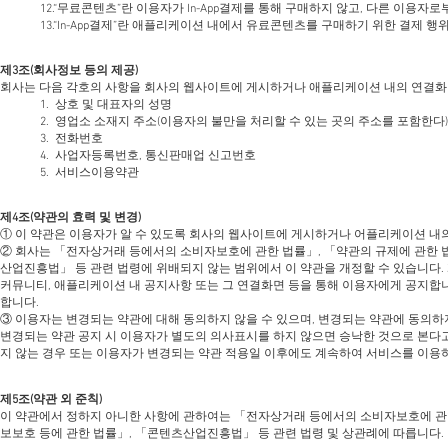
12.“무료콘텐츠”란 이용자가 In-App결제를 통해 구매하지 않고, 다른 이
13.“In-App결제”란 애플리케이션 내에서 유료콘텐츠를 구매하기 위한 결제 행
제3조(회사정보 등의 제공)
회사는 다음 각호의 사항을 회사의 웹사이트에 게시하거나 애플리케이션 내의 연결화면
1. 상호 및 대표자의 성명
2. 영업소 소재지 주소(이용자의 불만을 처리할 수 있는 곳의 주소를 포함한다
3. 전화번호
4. 사업자등록번호, 통신판매업 신고번호
5. 서비스이용약관
제4조(약관의 효력 및 변경)
① 이 약관은 이용자가 알 수 있도록 회사의 웹사이트에 게시하거나 어플리케이션 내
② 회사는 「전자상거래 등에서의 소비자보호에 관한 법률」, 「약관의 규제에 관한 
산업진흥법」 등 관련 법령에 위배되지 않는 범위에서 이 약관을 개정할 수 있습니다.
커뮤니티, 애플리케이션 내 공지사항 또는 그 연결화면 등을 통해 이용자에게 공지합니다
합니다.
③ 이용자는 변경되는 약관에 대해 동의하지 않을 수 있으며, 변경되는 약관에 동의하
변경되는 약관 공지 시 이용자가 별도의 의사표시를 하지 않으면 승낙한 것으로 본다
지 않는 경우 또는 이용자가 변경되는 약관 적용일 이후에도 계속하여 서비스를 이용
제5조(약관 외 준칙)
이 약관에서 정하지 아니한 사항에 관하여는 「전자상거래 등에서의 소비자보호에 관한
보보호 등에 관한 법률」, 「콘텐츠산업진흥법」 등 관련 법령 및 상관례에 따릅니다.